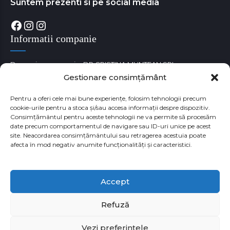
Suntem prezenti si pe social media
Facebook
Instagram
Instagram
Informatii companie
Denumire companie: DR CRISTINA MUNTEAN SRL
Gestionare consimțământ
Cod unic de identificare fiscala: RO38180529
Numar Registrul Comertului: J35/3650/05.09.2017
Pentru a oferi cele mai bune experiențe, folosim tehnologii precum
cookie-urile pentru a stoca și/sau accesa informații despre dispozitiv.
Consimțământul pentru aceste tehnologii ne va permite să procesăm
date precum comportamentul de navigare sau ID-uri unice pe acest
site. Neacordarea consimțământului sau retragerea acestuia poate
afecta în mod negativ anumite funcționalități și caracteristici.
Accept
Refuză
Vezi preferințele
Copyright by HYLUXMED @2024. All rights reserved.