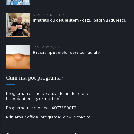
NOVEMBER 11, 2025
Infiltrații cu celule stem - cazul Sabin Bǎdulescu
JANUARY 15, 2025
Excizia lipoamelor cervico-faciale
Cum ma pot programa?
Programari online pe baza de nr. de telefon:
https://patient.hyluxmed.ro/
Programari telefonice
+40373808112
Prin email:
office+programari@hyluxmed.ro