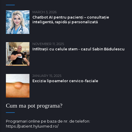
MARCH 3, 2026
Chatbot AI pentru pacienți – consultație
inteligentă, rapidă și personalizată
NOVEMBER 11, 2025
Infiltrații cu celule stem - cazul Sabin Bǎdulescu
JANUARY 15, 2025
Excizia lipoamelor cervico-faciale
Cum ma pot programa?
Programari online pe baza de nr. de telefon:
https://patient.hyluxmed.ro/