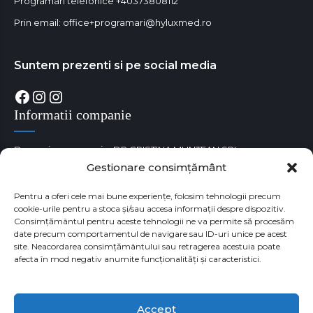
Programari telefonice
+40373808112
Prin email:
office+programari@hyluxmed.ro
Suntem prezenti si pe social media
Facebook
Instagram
Instagram
Informatii companie
Denumire companie: DR CRISTINA MUNTEAN SRL
Gestionare consimțământ
Cod unic de identificare fiscala: RO38180529
Numar Registrul Comertului: J35/3650/05.09.2017
Pentru a oferi cele mai bune experiențe, folosim tehnologii precum
cookie-urile pentru a stoca și/sau accesa informații despre dispozitiv.
Consimțământul pentru aceste tehnologii ne va permite să procesăm
date precum comportamentul de navigare sau ID-uri unice pe acest
site. Neacordarea consimțământului sau retragerea acestuia poate
afecta în mod negativ anumite funcționalități și caracteristici.
Accept