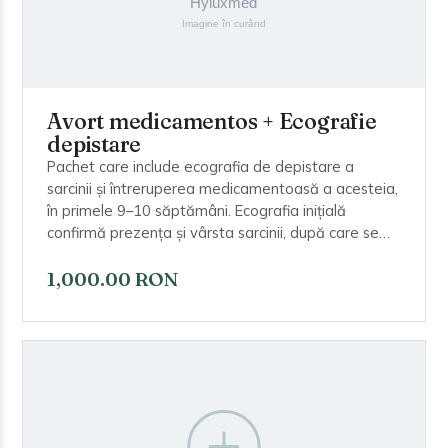
Avort medicamentos + Ecografie
depistare
Pachet care include ecografia de depistare a
sarcinii și întreruperea medicamentoasă a acesteia,
în primele 9–10 săptămâni. Ecografia inițială
confirmă prezența și vârsta sarcinii, după care se
administrează sub supraveghere mifepristonă și,
ulterior, misoprostol pentru eliminarea sarcinii. Se
1,000.00 RON
recomandă un control ulterior pentru confirmarea
eliminării complete.