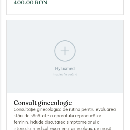
profilul hormonal și discută opțiunile de tratament,
400.00 RON
inclusiv terapia de substituție hormonală și
ajustările stilului de viață.
Consult ginecologic
Consultație ginecologică de rutină pentru evaluarea
stării de sănătate a aparatului reproducător
feminin. Include discutarea simptomelor și a
istoricului medical, examenul ginecologic pe masă