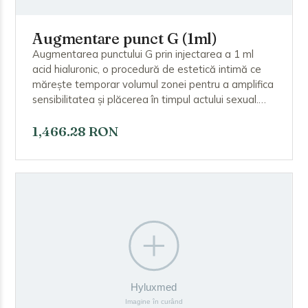
Augmentare punct G (1ml)
Augmentarea punctului G prin injectarea a 1 ml
acid hialuronic, o procedură de estetică intimă ce
mărește temporar volumul zonei pentru a amplifica
sensibilitatea și plăcerea în timpul actului sexual.
Acidul hialuronic crește dimensiunea și proeminența
punctului G, intensificând stimularea. Procedura
1,466.28 RON
este rapidă, minim invazivă, iar efectul se menține
în general câteva luni.