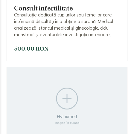
Consult infertilitate
Consultație dedicată cuplurilor sau femeilor care
întâmpină dificultăți în a obține o sarcină. Medicul
analizează istoricul medical și ginecologic, ciclul
menstrual și eventualele investigații anterioare,
recomandă analize hormonale, ecografie și alte
teste necesare și stabilește cauzele posibile ale
500.00 RON
infertilității, propunând un plan de evaluare și
tratament personalizat.