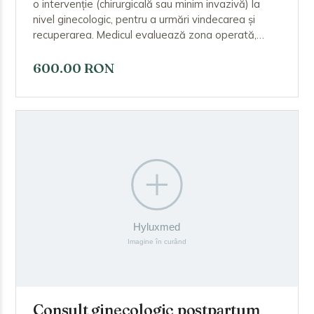
o intervenție (chirurgicală sau minim invazivă) la
nivel ginecologic, pentru a urmări vindecarea și
recuperarea. Medicul evaluează zona operată,
aspectul cicatricii și eventuala sângerare, verifică
apariția complicațiilor și oferă recomandări privind
600.00 RON
îngrijirea, repausul și reluarea activităților.
Consult ginecologic postpartum