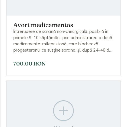
Avort medicamentos
Întrerupere de sarcină non-chirurgicală, posibilă în
primele 9–10 săptămâni, prin administrarea a două
medicamente: mifepristonă, care blochează
progesteronul ce susține sarcina, și, după 24–48 de
ore, misoprostol, care declanșează contracțiile
uterine și eliminarea sarcinii. Procedura se
700.00 RON
efectuează după o consultație de specialitate și o
ecografie de evaluare, sub supraveghere medicală.
Ulterior este necesar un control de monitorizare
pentru a confirma că sarcina a fost eliminată
complet și că nu există complicații.