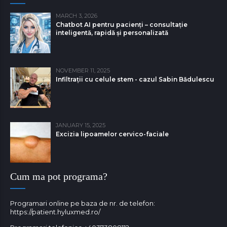
MARCH 3, 2026
Chatbot AI pentru pacienți – consultație
inteligentă, rapidă și personalizată
NOVEMBER 11, 2025
Infiltrații cu celule stem - cazul Sabin Bǎdulescu
JANUARY 15, 2025
Excizia lipoamelor cervico-faciale
Cum ma pot programa?
Programari online pe baza de nr. de telefon:
https://patient.hyluxmed.ro/