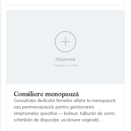
HPV din aceeași probă.
Consiliere menopauză
Consultație dedicată femeilor aflate la menopauză
sau perimenopauză, pentru gestionarea
simptomelor specifice — bufeuri, tulburări de somn,
schimbări de dispoziție, uscăciune vaginală,
modificări ale densității osoase. Medicul evaluează