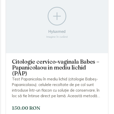
Citologie cervico-vaginala Babes –
Papanicolaou in mediu lichid
(PAP)
Test Papanicolau în mediu lichid (citologie Babeș-
Papanicolaou): celulele recoltate de pe col sunt
introduse într-un flacon cu soluție de conservare, în
loc să fie întinse direct pe lamă. Această metodă
oferă probe mai curate și rezultate mai precise
decât testul convențional, reduce necesitatea
150.00 RON
repetării recoltării și permite, la nevoie, testarea