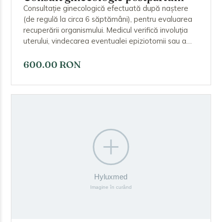
Consultație ginecologică efectuată după naștere
(de regulă la circa 6 săptămâni), pentru evaluarea
recuperării organismului. Medicul verifică involuția
uterului, vindecarea eventualei epiziotomii sau a
cicatricii de cezariană, starea perineului și a sânilor,
și discută despre contracepție, reluarea activității și
600.00 RON
eventualele probleme apărute în lăuzie.