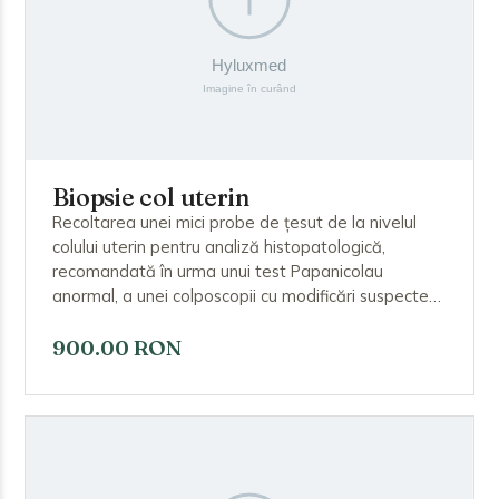
Biopsie col uterin
Recoltarea unei mici probe de țesut de la nivelul
colului uterin pentru analiză histopatologică,
recomandată în urma unui test Papanicolau
anormal, a unei colposcopii cu modificări suspecte
sau a unei infecții HPV. Proba permite confirmarea
sau excluderea leziunilor precanceroase ori
900.00 RON
canceroase. Procedura este scurtă, se efectuează
la cabinet și poate provoca un disconfort ușor și o
sângerare minoră.