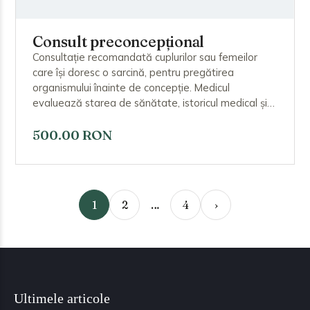
Consult preconcepțional
Consultație recomandată cuplurilor sau femeilor
care își doresc o sarcină, pentru pregătirea
organismului înainte de concepție. Medicul
evaluează starea de sănătate, istoricul medical și
ginecologic, recomandă analize și suplimente (de
exemplu acid folic) și oferă sfaturi privind stilul de
500.00 RON
viață, pentru a crește șansele unei sarcini
sănătoase. Se pot identifica din timp factorii de risc.
1
2
…
4
›
Ultimele articole