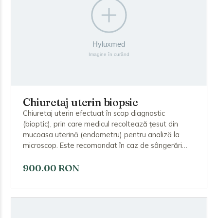
Chiuretaj uterin biopsic
Chiuretaj uterin efectuat în scop diagnostic
(bioptic), prin care medicul recoltează țesut din
mucoasa uterină (endometru) pentru analiză la
microscop. Este recomandat în caz de sângerări
anormale, îngroșarea endometrului sau suspiciune
de afecțiuni precanceroase. Procedura se
900.00 RON
efectuează sub anestezie, durează puțin și permite
stabilirea unui diagnostic precis.