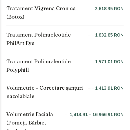
Tratament Migrenă Cronică
2,618.35 RON
(Botox)
Tratament Polinucleotide
1,832.85 RON
PhilArt Eye
Tratament Polinucleotide
1,571.01 RON
Polyphill
Volumetrie – Corectare șanțuri
1,413.91 RON
nazolabiale
Volumetrie Facială
1,413.91 – 16,966.91 RON
(Pomeți, Bărbie,