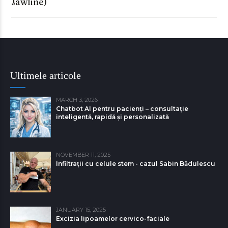
Jawline)
Ultimele articole
MARCH 3, 2026
Chatbot AI pentru pacienți – consultație
inteligentă, rapidă și personalizată
NOVEMBER 11, 2025
Infiltrații cu celule stem - cazul Sabin Bǎdulescu
JANUARY 15, 2025
Excizia lipoamelor cervico-faciale