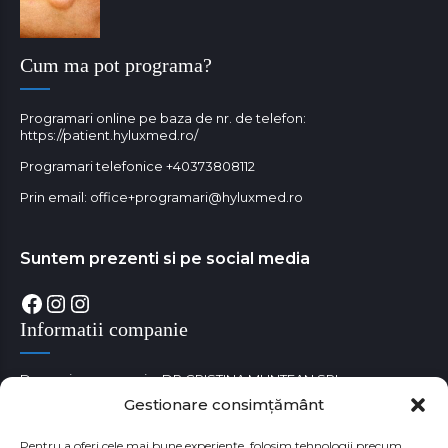
Cum ma pot programa?
Programari online pe baza de nr. de telefon:
https://patient.hyluxmed.ro/
Programari telefonice
+40373808112
Prin email:
office+programari@hyluxmed.ro
Suntem prezenti si pe social media
Facebook
Instagram
Instagram
Informatii companie
Denumire companie: DR CRISTINA MUNTEAN SRL
Gestionare consimțământ
Cod unic de identificare fiscala: RO38180529
Numar Registrul Comertului: J35/3650/05.09.2017
Pentru a oferi cele mai bune experiențe, folosim tehnologii precum