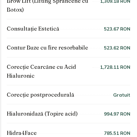
Brow Lift (Lifting Sprâncene cu
1,309.18 RON
Botox)
Consultație Estetică
523.67 RON
Contur Buze cu fire resorbabile
523.62 RON
Corecție Cearcăne cu Acid
1,728.11 RON
Hialuronic
Corecție postprocedurală
Gratuit
Hialuronidază (Topire acid)
994.97 RON
Hidra4Face
785.51 RON