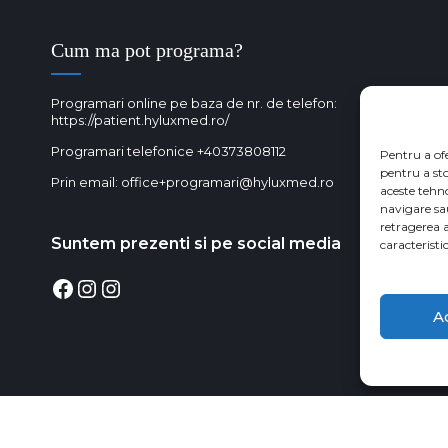
Cum ma pot programa?
Programari online pe baza de nr. de telefon:
https://patient.hyluxmed.ro/
Programari telefonice
+40373808112
Pentru a of
pentru a st
Prin email:
office+programari@hyluxmed.ro
aceste tehn
navigare sa
retragerea 
Suntem prezenti si pe social media
caracteristic
Facebook
Instagram
Instagram
A