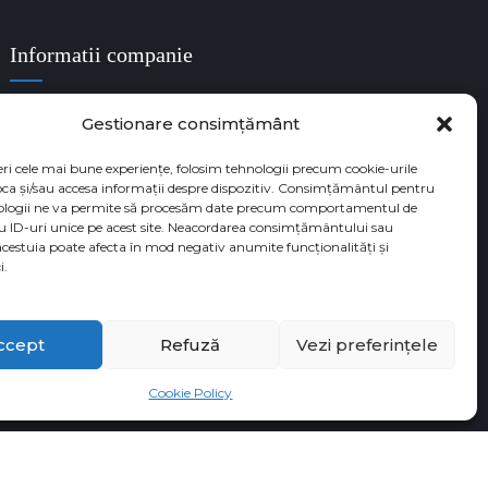
Informatii companie
Denumire companie: DR CRISTINA MUNTEAN SRL
Gestionare consimțământ
Cod unic de identificare fiscala: RO38180529
eri cele mai bune experiențe, folosim tehnologii precum cookie-urile
Numar Registrul Comertului: J35/3650/05.09.2017
oca și/sau accesa informații despre dispozitiv. Consimțământul pentru
ologii ne va permite să procesăm date precum comportamentul de
u ID-uri unice pe acest site. Neacordarea consimțământului sau
acestuia poate afecta în mod negativ anumite funcționalități și
i.
ccept
Refuză
Vezi preferințele
Cookie Policy