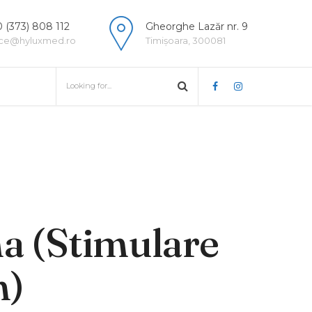
 (373) 808 112
Gheorghe Lazăr nr. 9
ice@hyluxmed.ro
Timișoara, 300081
a (Stimulare
n)