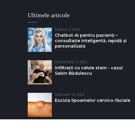
Ultimele articole
MARCH 3, 2026
Chatbot AI pentru pacienți –
consultație inteligentă, rapidă și
personalizată
NOVEMBER 11, 2025
Infiltrații cu celule stem - cazul
Sabin Bǎdulescu
JANUARY 15, 2025
Excizia lipoamelor cervico-faciale