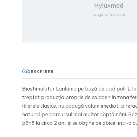
01
DESCRIERE
Biostimulator Lanluma pe bază de acid poli-L-lac
treptat producția proprie de colagen în zona feț
fillerele clasice, nu adaugă volum imediat, ci refa
natural, pe parcursul mai multor săptămâni. Rez
până la circa 2 ani, și se obține de obicei într-o 