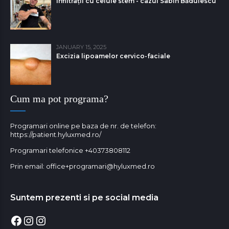
Infiltrații cu celule stem - cazul Sabin Bǎdulescu
JANUARY 15, 2025
Excizia lipoamelor cervico-faciale
Cum ma pot programa?
Programari online pe baza de nr. de telefon:
https://patient.hyluxmed.ro/
Programari telefonice
+40373808112
Prin email:
office+programari@hyluxmed.ro
Suntem prezenti si pe social media
Facebook
Instagram
Instagram