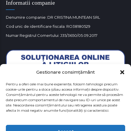
Informatii companie
Denumire companie: DR CRISTINA MUNTEAN SRL
Cod unic de identificare fiscala: RO38180529
Numar Registrul Comertului: J35/3650/05.09.2017
Gestionare consimțământ
Pentru a oferi cele mai bune experiențe, folosim tehnologii precum
cookie-urile pentru a stoca și/sau accesa informații despre dispozitiv.
Consimțământul pentru aceste tehnologii ne va permite să procesăm
date precum comportamentul de navigare sau ID-uri unice pe acest
site. Neacordarea consimțământului sau retragerea acestuia poate
afecta în mod negativ anumite funcționalități și caracteristici.