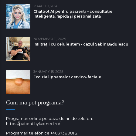
MARCH 3, 2026
Chatbot AI pentru pacienți – consultație
inteligentă, rapidă și personalizată
NOVEMBER 11, 2025
Infiltrații cu celule stem - cazul Sabin Bǎdulescu
JANUARY 15, 2025
Excizia lipoamelor cervico-faciale
Cum ma pot programa?
Programari online pe baza de nr. de telefon:
https://patient.hyluxmed.ro/
Programari telefonice
+40373808112