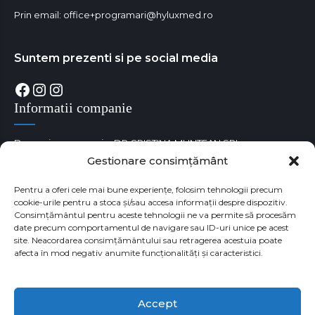
Prin email:
office+programari@hyluxmed.ro
Suntem prezenti si pe social media
Facebook
Instagram
Instagram
Informatii companie
Denumire companie: DR CRISTINA MUNTEAN SRL
Gestionare consimțământ
Cod unic de identificare fiscala: RO38180529
Numar Registrul Comertului: J35/3650/05.09.2017
Pentru a oferi cele mai bune experiențe, folosim tehnologii precum
cookie-urile pentru a stoca și/sau accesa informații despre dispozitiv.
Consimțământul pentru aceste tehnologii ne va permite să procesăm
date precum comportamentul de navigare sau ID-uri unice pe acest
site. Neacordarea consimțământului sau retragerea acestuia poate
afecta în mod negativ anumite funcționalități și caracteristici.
Accept