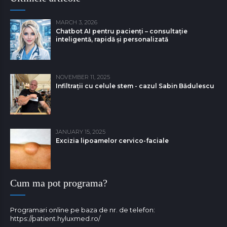
MARCH 3, 2026
Chatbot AI pentru pacienți – consultație
inteligentă, rapidă și personalizată
NOVEMBER 11, 2025
Infiltrații cu celule stem - cazul Sabin Bǎdulescu
JANUARY 15, 2025
Excizia lipoamelor cervico-faciale
Cum ma pot programa?
Programari online pe baza de nr. de telefon:
https://patient.hyluxmed.ro/