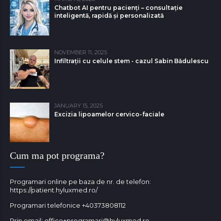
Chatbot AI pentru pacienți – consultație
inteligentă, rapidă și personalizată
NOVEMBER 11, 2025
Infiltrații cu celule stem - cazul Sabin Bǎdulescu
JANUARY 15, 2025
Excizia lipoamelor cervico-faciale
Cum ma pot programa?
Programari online pe baza de nr. de telefon:
https://patient.hyluxmed.ro/
Programari telefonice
+40373808112
Prin email:
office+programari@hyluxmed.ro