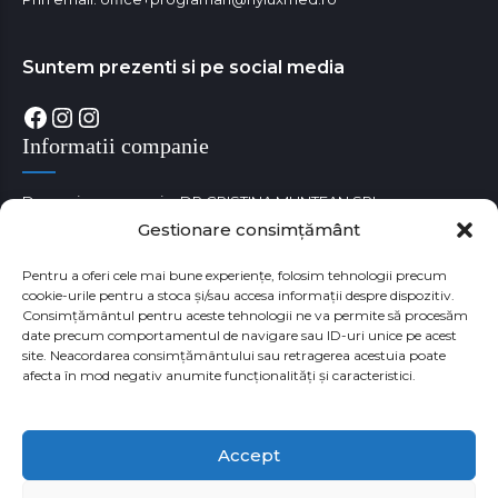
Suntem prezenti si pe social media
Facebook
Instagram
Instagram
Informatii companie
Denumire companie: DR CRISTINA MUNTEAN SRL
Gestionare consimțământ
Cod unic de identificare fiscala: RO38180529
Numar Registrul Comertului: J35/3650/05.09.2017
Pentru a oferi cele mai bune experiențe, folosim tehnologii precum
cookie-urile pentru a stoca și/sau accesa informații despre dispozitiv.
Consimțământul pentru aceste tehnologii ne va permite să procesăm
date precum comportamentul de navigare sau ID-uri unice pe acest
site. Neacordarea consimțământului sau retragerea acestuia poate
afecta în mod negativ anumite funcționalități și caracteristici.
Accept