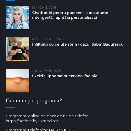
MARCH 3, 2026
Chatbot AI pentru pacienți – consultație
inteligentă, rapidă și personalizată
NOVEMBER 11, 2025
Infiltrații cu celule stem - cazul Sabin Bǎdulescu
JANUARY 15, 2025
Excizia lipoamelor cervico-faciale
Cum ma pot programa?
Programari online pe baza de nr. de telefon:
https://patient.hyluxmed.ro/
Programari telefonice
+40373808112