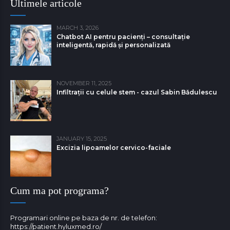
Ultimele articole
MARCH 3, 2026
Chatbot AI pentru pacienți – consultație
inteligentă, rapidă și personalizată
NOVEMBER 11, 2025
Infiltrații cu celule stem - cazul Sabin Bǎdulescu
JANUARY 15, 2025
Excizia lipoamelor cervico-faciale
Cum ma pot programa?
Programari online pe baza de nr. de telefon:
https://patient.hyluxmed.ro/