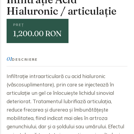
Hialuronic / articulație
PREȚ
1,200.00 RON
01
DESCRIERE
Infiltrație intraarticulară cu acid hialuronic
(vâscosuplimentare), prin care se injectează în
articulație un gel ce înlocuiește lichidul sinovial
deteriorat. Tratamentul lubrifiază articulația,
reduce frecarea și durerea și îmbunătățește
mobilitatea, fiind indicat mai ales în artroza
genunchiului, dar și a șoldului sau umărului. Efectul