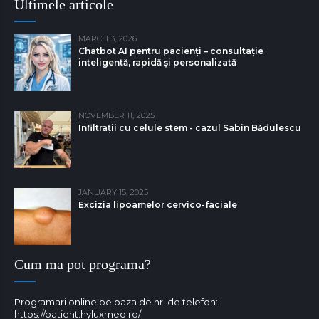
Ultimele articole
MARCH 3, 2026
Chatbot AI pentru pacienți – consultație
inteligentă, rapidă și personalizată
NOVEMBER 11, 2025
Infiltrații cu celule stem - cazul Sabin Bǎdulescu
JANUARY 15, 2025
Excizia lipoamelor cervico-faciale
Cum ma pot programa?
Programari online pe baza de nr. de telefon:
https://patient.hyluxmed.ro/