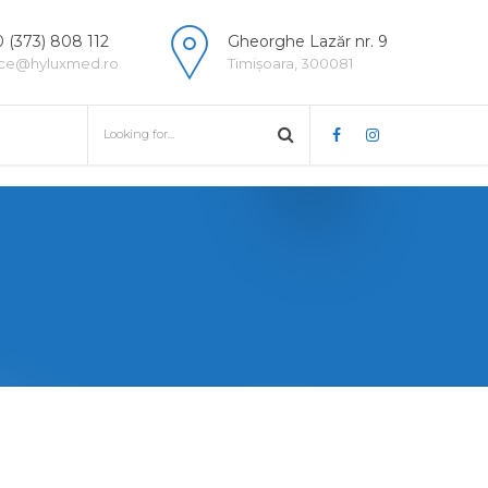
 (373) 808 112
Gheorghe Lazăr nr. 9
ice@hyluxmed.ro
Timișoara, 300081