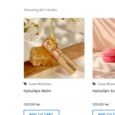
Showing all 2 results
Gama Hyluxlips
Gama Hylux
Hyluxlips Balm
Hyluxlips S
120,00
lei
120,00
lei
ADD TO CART
ADD TO 