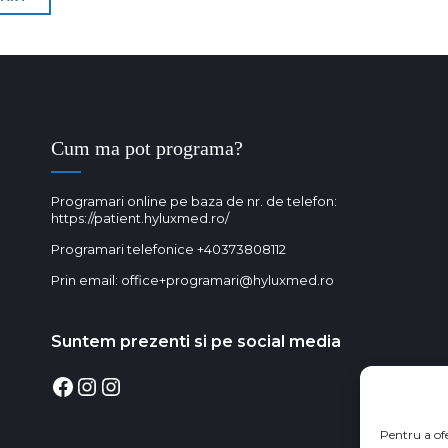
Cum ma pot programa?
Programari online pe baza de nr. de telefon:
https://patient.hyluxmed.ro/
Programari telefonice
+40373808112
Prin email:
office+programari@hyluxmed.ro
Suntem prezenti si pe social media
Facebook
Instagram
Instagram
Pentru a of