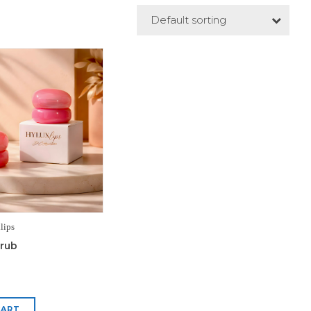
Default sorting
lips
crub
CART