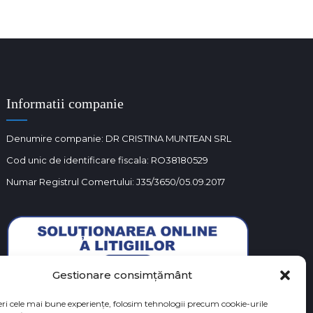
Informatii companie
Denumire companie: DR CRISTINA MUNTEAN SRL
Cod unic de identificare fiscala: RO38180529
Numar Registrul Comertului: J35/3650/05.09.2017
Gestionare consimțământ
eri cele mai bune experiențe, folosim tehnologii precum cookie-urile