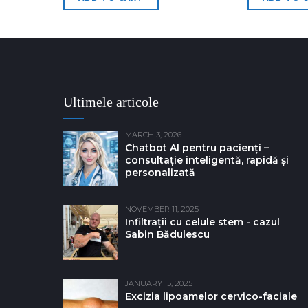
Ultimele articole
MARCH 3, 2026
Chatbot AI pentru pacienți –
consultație inteligentă, rapidă și
personalizată
NOVEMBER 11, 2025
Infiltrații cu celule stem - cazul
Sabin Bǎdulescu
JANUARY 15, 2025
Excizia lipoamelor cervico-faciale