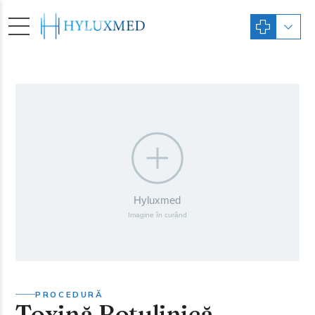
PROCEDURĂ
Toxină Botulinică –