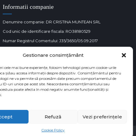
Informatii companie
Denumire companie: DR CRISTINA MUNTEAN SRL
Cod unic de identificare fiscala: RO38180529
Numar Registrul Comertului: J35/3650/05.09.2017
Gestionare consimțământ
eri cele mai bune experiențe, folosim tehnologii precum cookie-urile
oca și/sau accesa informații despre dispozitiv. Consimțământul pentru
ologii ne va permite să procesăm date precum comportamentul de
u ID-uri unice pe acest site. Neacordarea consimțământului sau
acestuia poate afecta în mod negativ anumite funcționalități și
i.
ccept
Refuză
Vezi preferințele
Cookie Policy
CONTACT