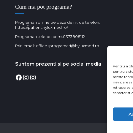
Cum ma pot programa?
Programari online pe baza de nr. de telefon:
https://patient.hyluxmed.ro/
Programari telefonice
+40373808112
Prin email:
office+programari@hyluxmed.ro
Suntem prezenti si pe social media
Pentru a of
pentru a st
Facebook
Instagram
Instagram
aceste tehn
navigare sa
retragerea 
caracteristic
A