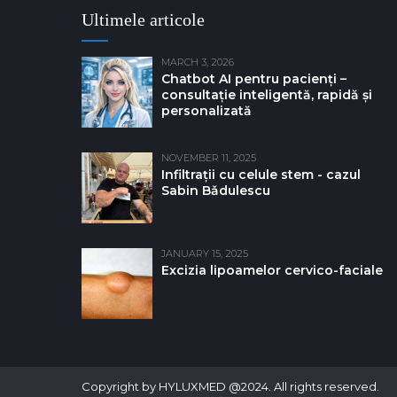
Ultimele articole
MARCH 3, 2026
Chatbot AI pentru pacienți –
consultație inteligentă, rapidă și
personalizată
NOVEMBER 11, 2025
Infiltrații cu celule stem - cazul
Sabin Bǎdulescu
JANUARY 15, 2025
Excizia lipoamelor cervico-faciale
Copyright by HYLUXMED @2024. All rights reserved.