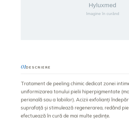
01
DESCRIERE
Tratament de peeling chimic dedicat zonei intim
uniformizarea tonului pielii hiperpigmentate (mai
perianală sau a labiilor). Acizii exfolianți îndep
suprafață și stimulează regenerarea, redând piel
efectuează în cură de mai multe ședințe.