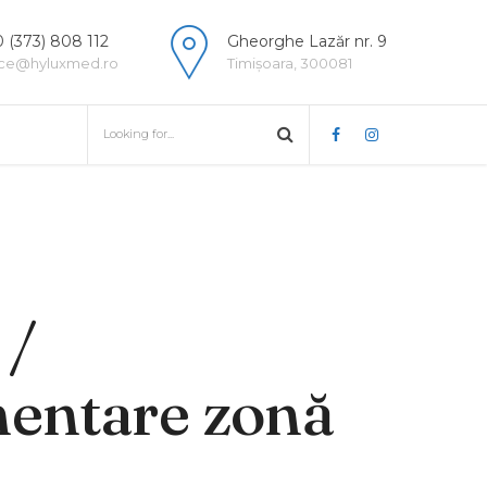
 (373) 808 112
Gheorghe Lazăr nr. 9
ice@hyluxmed.ro
Timișoara, 300081
 /
entare zonă