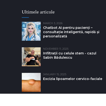
Ultimele articole
MARCH 3, 2026
Chatbot AI pentru pacienți –
consultație inteligentă, rapidă și
personalizată
NOVEMBER 11, 2025
Infiltrații cu celule stem - cazul
Sabin Bǎdulescu
JANUARY 15, 2025
Excizia lipoamelor cervico-faciale