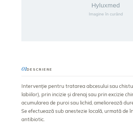
01
DESCRIERE
Intervenție pentru tratarea abcesului sau chistul
labiilor), prin incizie și drenaj sau prin excizie c
acumularea de puroi sau lichid, ameliorează durer
Se efectuează sub anestezie locală, urmată de îng
antibiotic.