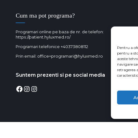
Cum ma pot programa?
Programari online pe baza de nr. de telefon:
https://patient.hyluxmed.ro/
Programari telefonice
+40373808112
Pentru a of
pentru a st
Prin email:
office+programari@hyluxmed.ro
aceste tehn
navigare sa
retragerea 
Suntem prezenti si pe social media
caracteristic
Facebook
Instagram
Instagram
A