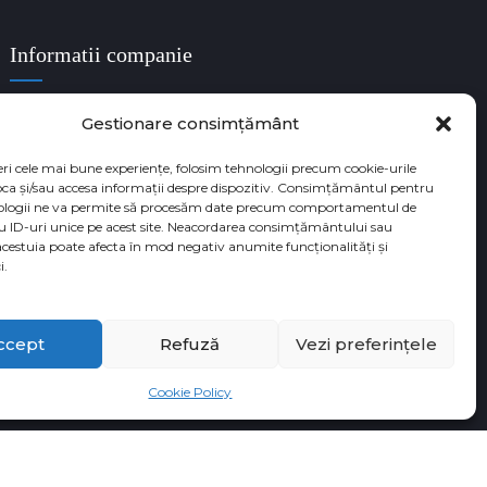
Informatii companie
Denumire companie: DR CRISTINA MUNTEAN SRL
Gestionare consimțământ
Cod unic de identificare fiscala: RO38180529
eri cele mai bune experiențe, folosim tehnologii precum cookie-urile
Numar Registrul Comertului: J35/3650/05.09.2017
oca și/sau accesa informații despre dispozitiv. Consimțământul pentru
ologii ne va permite să procesăm date precum comportamentul de
u ID-uri unice pe acest site. Neacordarea consimțământului sau
acestuia poate afecta în mod negativ anumite funcționalități și
i.
ccept
Refuză
Vezi preferințele
Cookie Policy