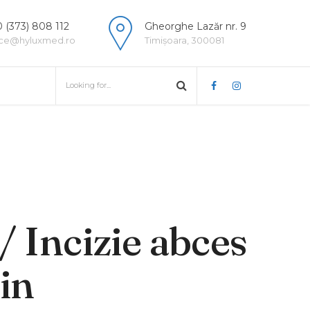
 (373) 808 112
Gheorghe Lazăr nr. 9
ice@hyluxmed.ro
Timișoara, 300081
/ Incizie abces
in