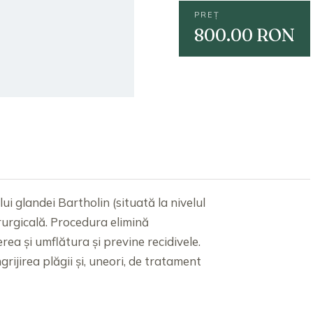
PREȚ
800.00 RON
ui glandei Bartholin (situată la nivelul
hirurgicală. Procedura elimină
ea și umflătura și previne recidivele.
rijirea plăgii și, uneori, de tratament