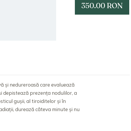
350.00 RON
zivă și nedureroasă care evaluează
și depistează prezența nodulilor, a
icul gușii, al tiroiditelor și în
radiații, durează câteva minute și nu