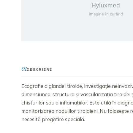
01
DESCRIERE
Ecografie a glandei tiroide, investigație neinva
dimensiunea, structura și vascularizația tiroidei 
chisturilor sau a inflamațiilor. Este utilă în diagnost
monitorizarea nodulilor tiroidieni. Nu folosește 
necesită pregătire specială.