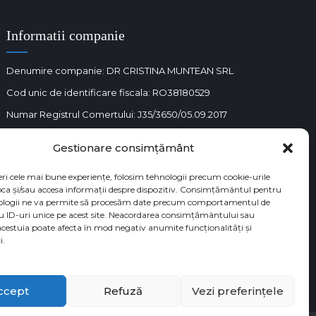
Informatii companie
Denumire companie: DR CRISTINA MUNTEAN SRL
Cod unic de identificare fiscala: RO38180529
Numar Registrul Comertului: J35/3650/05.09.2017
Gestionare consimțământ
eri cele mai bune experiențe, folosim tehnologii precum cookie-urile
oca și/sau accesa informații despre dispozitiv. Consimțământul pentru
ologii ne va permite să procesăm date precum comportamentul de
u ID-uri unice pe acest site. Neacordarea consimțământului sau
acestuia poate afecta în mod negativ anumite funcționalități și
i.
ccept
Refuză
Vezi preferințele