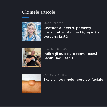
Ultimele articole
MARCH 3, 2026
Chatbot AI pentru pacienți –
consultație inteligentă, rapidă și
personalizată
NOVEMBER 11, 2025
Infiltrații cu celule stem - cazul
Sabin Bǎdulescu
JANUARY 15, 2025
Excizia lipoamelor cervico-faciale