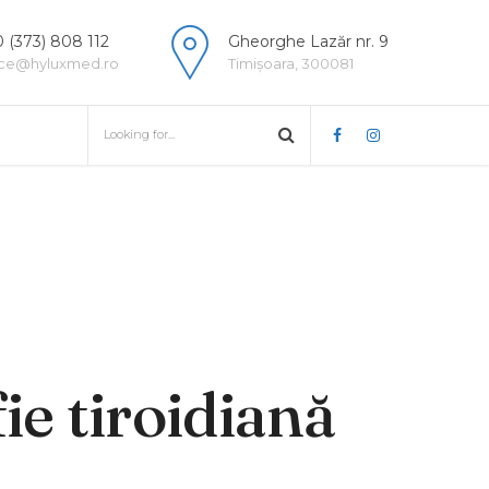
 (373) 808 112
Gheorghe Lazăr nr. 9
ice@hyluxmed.ro
Timișoara, 300081
ie tiroidiană