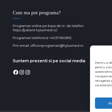
Cum ma pot programa?
Programari online pe baza de nr. de telefon:
https://patient.hyluxmed.ro/
Programari telefonice
+40373808112
Prin email:
office+programari@hyluxmed.ro
Suntem prezenti si pe social media
Pentru a of
pentru a st
Facebook
Instagram
Instagram
aceste tehn
navigare sa
retragerea 
caracteristic
A