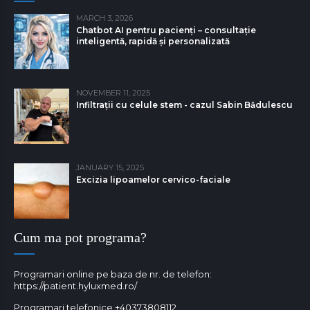
MARCH 3, 2026
Chatbot AI pentru pacienți – consultație
inteligentă, rapidă și personalizată
NOVEMBER 11, 2025
Infiltrații cu celule stem - cazul Sabin Bǎdulescu
JANUARY 15, 2025
Excizia lipoamelor cervico-faciale
Cum ma pot programa?
Programari online pe baza de nr. de telefon:
https://patient.hyluxmed.ro/
Programari telefonice
+40373808112