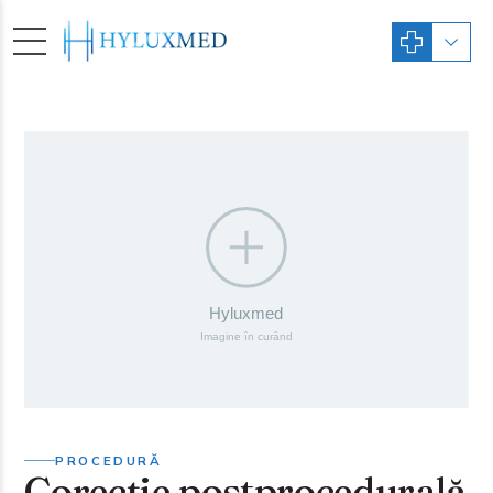
PROCEDURĂ
Corecție postprocedurală