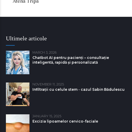
Atena Tripa
Ultimele articole
MARCH 3, 2026
Chatbot AI pentru pacienți – consultație
inteligentă, rapidă și personalizată
NOVEMBER 11, 2025
Infiltrații cu celule stem - cazul Sabin Bǎdulescu
JANUARY 15, 2025
Excizia lipoamelor cervico-faciale