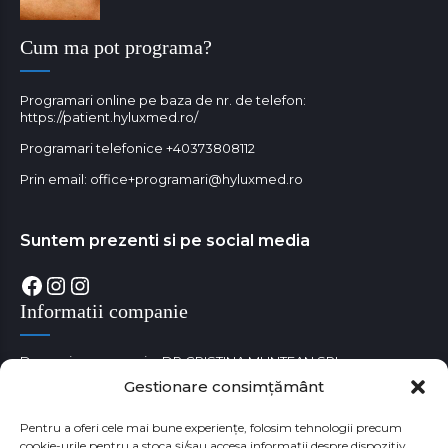
Cum ma pot programa?
Programari online pe baza de nr. de telefon:
https://patient.hyluxmed.ro/
Programari telefonice
+40373808112
Prin email:
office+programari@hyluxmed.ro
Suntem prezenti si pe social media
Facebook
Instagram
Instagram
Informatii companie
Denumire companie: DR CRISTINA MUNTEAN SRL
Gestionare consimțământ
Cod unic de identificare fiscala: RO38180529
Numar Registrul Comertului: J35/3650/05.09.2017
Pentru a oferi cele mai bune experiențe, folosim tehnologii precum
cookie-urile pentru a stoca și/sau accesa informații despre dispozitiv.