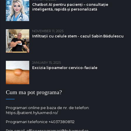
Chatbot AI pentru pacienți – consultație
inteligentă, rapidă și personalizată
NOVEMBER 11, 2025
Infiltrații cu celule stem - cazul Sabin Bǎdulescu
JANUARY 15, 2025
Excizia lipoamelor cervico-faciale
Cum ma pot programa?
Programari online pe baza de nr. de telefon:
https://patient.hyluxmed.ro/
Programari telefonice
+40373808112
Prin email:
office+programari@hyluxmed.ro