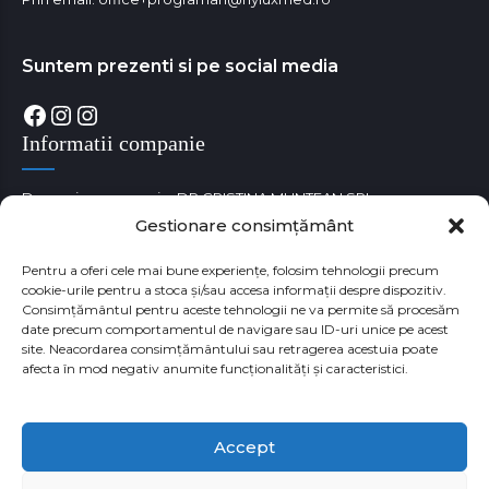
Suntem prezenti si pe social media
Facebook
Instagram
Instagram
Informatii companie
Denumire companie: DR CRISTINA MUNTEAN SRL
Gestionare consimțământ
Cod unic de identificare fiscala: RO38180529
Numar Registrul Comertului: J35/3650/05.09.2017
Pentru a oferi cele mai bune experiențe, folosim tehnologii precum
cookie-urile pentru a stoca și/sau accesa informații despre dispozitiv.
Consimțământul pentru aceste tehnologii ne va permite să procesăm
date precum comportamentul de navigare sau ID-uri unice pe acest
site. Neacordarea consimțământului sau retragerea acestuia poate
afecta în mod negativ anumite funcționalități și caracteristici.
Accept