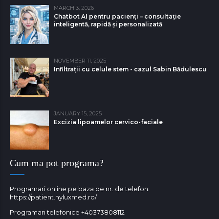
MARCH 3, 2026
Chatbot AI pentru pacienți – consultație
inteligentă, rapidă și personalizată
NOVEMBER 11, 2025
Infiltrații cu celule stem - cazul Sabin Bǎdulescu
JANUARY 15, 2025
Excizia lipoamelor cervico-faciale
Cum ma pot programa?
Programari online pe baza de nr. de telefon:
https://patient.hyluxmed.ro/
Programari telefonice
+40373808112