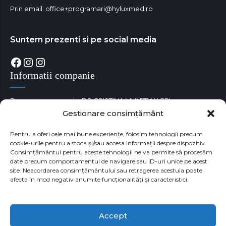
Prin email:
office+programari@hyluxmed.ro
Suntem prezenti si pe social media
Facebook
Instagram
Instagram
Informatii companie
Denumire companie: DR CRISTINA MUNTEAN SRL
Gestionare consimțământ
Cod unic de identificare fiscala: RO38180529
Numar Registrul Comertului: J35/3650/05.09.2017
Pentru a oferi cele mai bune experiențe, folosim tehnologii precum
cookie-urile pentru a stoca și/sau accesa informații despre dispozitiv.
Consimțământul pentru aceste tehnologii ne va permite să procesăm
date precum comportamentul de navigare sau ID-uri unice pe acest
site. Neacordarea consimțământului sau retragerea acestuia poate
afecta în mod negativ anumite funcționalități și caracteristici.
Accept