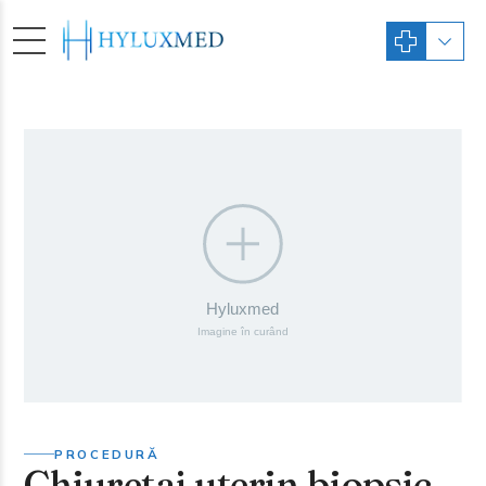
PROCEDURĂ
Chiuretaj uterin biopsic