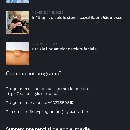
NOVEMBER 11, 2025
Infiltrații cu celule stem - cazul Sabin Bǎdulescu
JANUARY 15, 2025
Excizia lipoamelor cervico-faciale
Cum ma pot programa?
Programari online pe baza de nr. de telefon:
https://patient.hyluxmed.ro/
Programari telefonice
+40373808112
Prin email:
office+programari@hyluxmed.ro
Suntem prezenti si pe social media