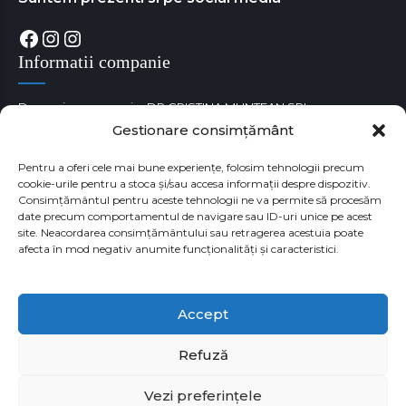
Facebook
Instagram
Instagram
Informatii companie
Denumire companie: DR CRISTINA MUNTEAN SRL
Gestionare consimțământ
Cod unic de identificare fiscala: RO38180529
Numar Registrul Comertului: J35/3650/05.09.2017
Pentru a oferi cele mai bune experiențe, folosim tehnologii precum
cookie-urile pentru a stoca și/sau accesa informații despre dispozitiv.
Consimțământul pentru aceste tehnologii ne va permite să procesăm
date precum comportamentul de navigare sau ID-uri unice pe acest
site. Neacordarea consimțământului sau retragerea acestuia poate
afecta în mod negativ anumite funcționalități și caracteristici.
Accept
Refuză
Vezi preferințele
Copyright by HYLUXMED @2024. All rights reserved.