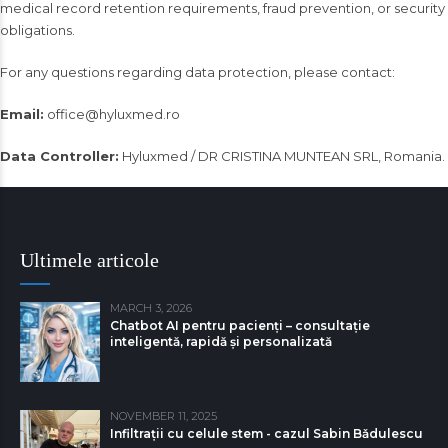
medical record retention requirements, fraud prevention, or security
obligations.
For any questions regarding data protection, please contact:
Email:
office@hyluxmed.ro
Data Controller:
Hyluxmed / DR CRISTINA MUNTEAN SRL, Romania.
Ultimele articole
MARCH 3, 2026
Chatbot AI pentru pacienți – consultație
inteligentă, rapidă și personalizată
NOVEMBER 11, 2025
Infiltrații cu celule stem - cazul Sabin Bǎdulescu