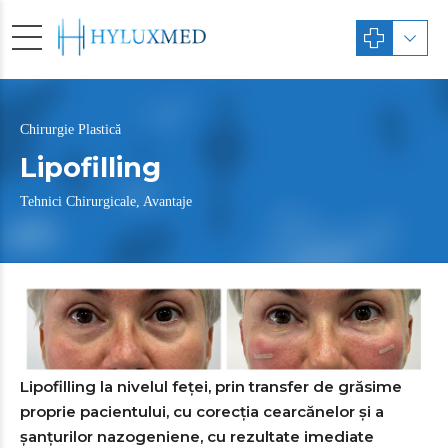
Chirurgie Plastică
Lipofilling
Tehnici Chirurgicale, Avantaje
Lipofilling la nivelul feței, prin transfer de grăsime
proprie pacientului, cu corecția cearcănelor și a
șanțurilor nazogeniene, cu rezultate imediate