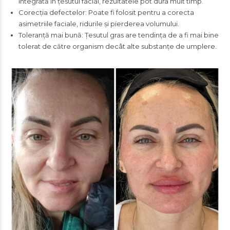
integrată în țesutul facial, rezultatele pot dura mult timp.
Corecția defectelor: Poate fi folosit pentru a corecta
asimetriile faciale, ridurile și pierderea volumului.
Toleranță mai bună: Țesutul gras are tendința de a fi mai bine
tolerat de către organism decât alte substanțe de umplere.