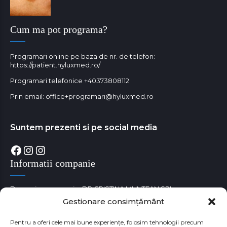
Cum ma pot programa?
Programari online pe baza de nr. de telefon:
https://patient.hyluxmed.ro/
Programari telefonice
+40373808112
Prin email:
office+programari@hyluxmed.ro
Suntem prezenti si pe social media
Facebook
Instagram
Instagram
Informatii companie
Denumire companie: DR CRISTINA MUNTEAN SRL
Gestionare consimțământ
Cod unic de identificare fiscala: RO38180529
Numar Registrul Comertului: J35/3650/05.09.2017
Pentru a oferi cele mai bune experiențe, folosim tehnologii precum