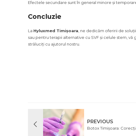
Efectele secundare sunt în general minore și temporare, 
Concluzie
La
Hyluxmed Timișoara
, ne dedicăm oferirii de soluț
sau pentru terapii alternative cu SVF și celule stem, v
străluciți cu ajutorul nostru.
PREVIOUS
Botox Timișoara: Corecția