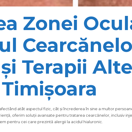
a Zonei Ocul
l Cearcănelo
și Terapii Alt
Timișoara
ctând atât aspectul fizic, cât și încrederea în sine a multor persoane
iență, oferim soluții avansate pentru tratarea cearcănelor, inclusiv inje
em pentru cei care prezintă alergii la acidul hialuronic.