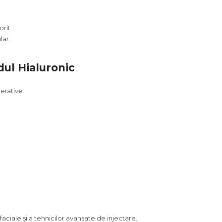
rit.
lar.
dul Hialuronic
erative:
ciale și a tehnicilor avansate de injectare.