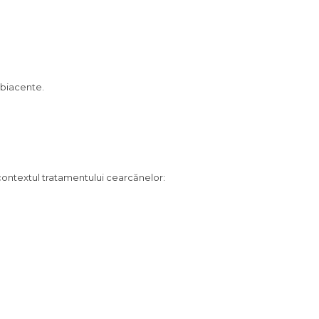
ubiacente.
În contextul tratamentului cearcănelor: