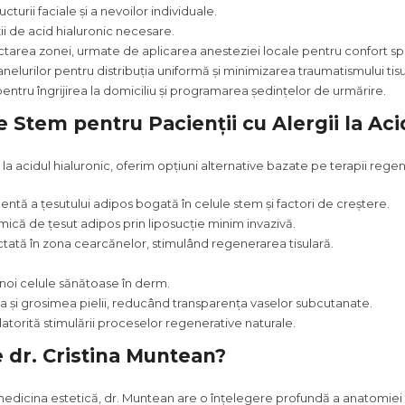
ucturii faciale și a nevoilor individuale.
tății de acid hialuronic necesare.
ectarea zonei, urmate de aplicarea anesteziei locale pentru confort spo
anelurilor pentru distribuția uniformă și minimizarea traumatismului tisu
ntru îngrijirea la domiciliu și programarea ședințelor de urmărire.
le Stem pentru Pacienții cu Alergii la Aci
 la acidul hialuronic, oferim opțiuni alternative bazate pe terapii regen
ntă a țesutului adipos bogată în celule stem și factori de creștere.
mică de țesut adipos prin liposucție minim invazivă.
ectată în zona cearcănelor, stimulând regenerarea tisulară.
oi celule sănătoase în derm.
tea și grosimea pielii, reducând transparența vaselor subcutanate.
datorită stimulării proceselor regenerative naturale.
 dr. Cristina Muntean?
medicina estetică, dr. Muntean are o înțelegere profundă a anatomiei fa