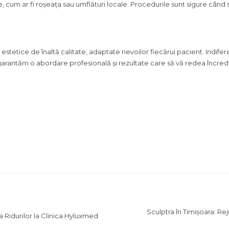
cum ar fi roșeața sau umflături locale. Procedurile sunt sigure când su
ii estetice de înaltă calitate, adaptate nevoilor fiecărui pacient. Indif
ă garantăm o abordare profesională și rezultate care să vă redea încred
Sculptra în Timișoara: Rej
 Ridurilor la Clinica Hyluxmed