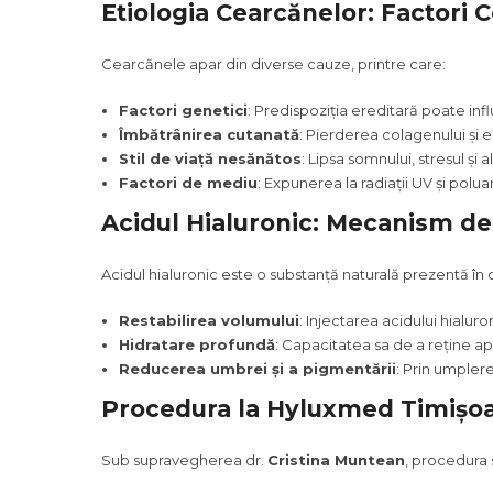
Etiologia Cearcănelor: Factori 
Cearcănele apar din diverse cauze, printre care:
Factori genetici
: Predispoziția ereditară poate infl
Îmbătrânirea cutanată
: Pierderea colagenului și e
Stil de viață nesănătos
: Lipsa somnului, stresul și
Factori de mediu
: Expunerea la radiații UV și pol
Acidul Hialuronic: Mecanism de 
Acidul hialuronic este o substanță naturală prezentă în or
Restabilirea volumului
: Injectarea acidului hialu
Hidratare profundă
: Capacitatea sa de a reține ap
Reducerea umbrei și a pigmentării
: Prin umpler
Procedura la Hyluxmed Timișoa
Sub supravegherea dr.
Cristina Muntean
, procedura 