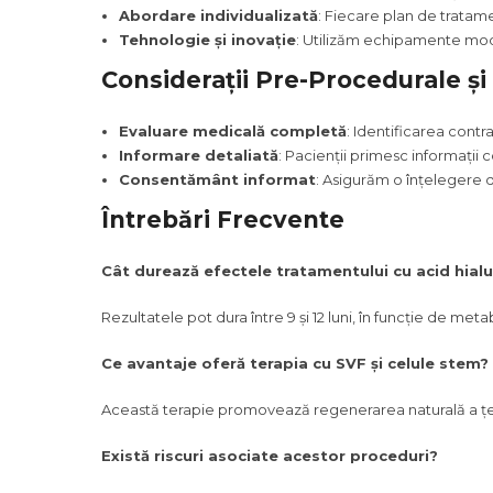
Abordare individualizată
: Fiecare plan de tratame
Tehnologie și inovație
: Utilizăm echipamente mode
Considerații Pre-Procedurale și
Evaluare medicală completă
: Identificarea contra
Informare detaliată
: Pacienții primesc informații
Consentământ informat
: Asigurăm o înțelegere d
Întrebări Frecvente
Cât durează efectele tratamentului cu acid hial
Rezultatele pot dura între 9 și 12 luni, în funcție de metab
Ce avantaje oferă terapia cu SVF și celule stem?
Această terapie promovează regenerarea naturală a țesutu
Există riscuri asociate acestor proceduri?