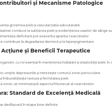
Contribuitori și Mecanisme Patologice
uența grosimea pielii și vascularizația subcutanată.
lastinei conduce la subțierea pielii și evidențierea vaselor de sânge s
 alimentația deficitară pot exacerba apariția cearcănelor.
uare contribuie la degradarea dermică și la hiperpigmentare.
Acțiune și Beneficii Terapeutice
ganism, cu rol esențial în menținerea hidratării și elasticității pielii. 
ronic umple depresiunile și netezește conturul zonei perioculare.
a îmbunătățește textura și fermitatea pielii.
ea zonei, se minimizează aspectul întunecat al cearcănelor.
ra: Standard de Excelență Medicală
se desfășoară în etape bine definite: