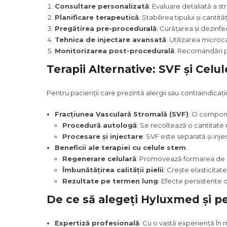
Consultare personalizată
: Evaluare detaliată a str
Planificare terapeutică
: Stabilirea tipului și canti
Pregătirea pre-procedurală
: Curățarea și dezinf
Tehnica de injectare avansată
: Utilizarea microc
Monitorizarea post-procedurală
: Recomandări pe
Terapii Alternative: SVF și Celu
Pentru pacienții care prezintă alergii sau contraindicații
Fracțiunea Vasculară Stromală (SVF)
: O compone
Procedură autologă
: Se recoltează o cantitate 
Procesare și injectare
: SVF este separată și inj
Beneficii ale terapiei cu celule stem
:
Regenerare celulară
: Promovează formarea de n
Îmbunătățirea calității pielii
: Crește elasticita
Rezultate pe termen lung
: Efecte persistente 
De ce să alegeți Hyluxmed și pe
Expertiză profesională
: Cu o vastă experiență în 