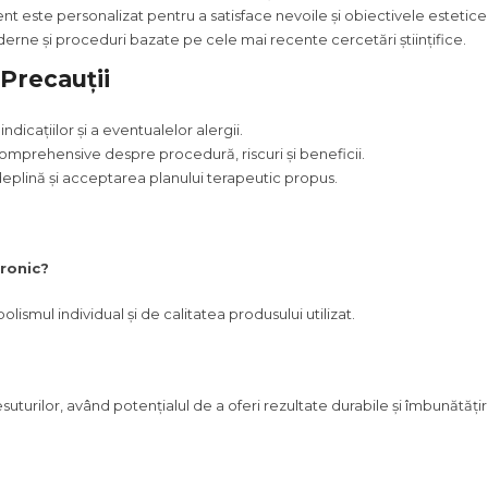
nt este personalizat pentru a satisface nevoile și obiectivele estetice
rne și proceduri bazate pe cele mai recente cercetări științifice.
 Precauții
indicațiilor și a eventualelor alergii.
 comprehensive despre procedură, riscuri și beneficii.
eplină și acceptarea planului terapeutic propus.
uronic?
olismul individual și de calitatea produsului utilizat.
rilor, având potențialul de a oferi rezultate durabile și îmbunătățiri î