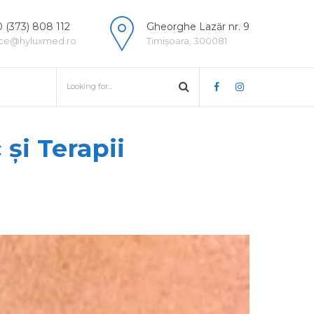
 (373) 808 112
Gheorghe Lazăr nr. 9
ice@hyluxmed.ro
Timișoara, 300081
și Terapii