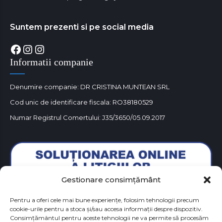
Suntem prezenti si pe social media
Facebook
Instagram
Instagram
Informatii companie
Denumire companie: DR CRISTINA MUNTEAN SRL
Cod unic de identificare fiscala: RO38180529
Numar Registrul Comertului: J35/3650/05.09.2017
Gestionare consimțământ
Pentru a oferi cele mai bune experiențe, folosim tehnologii precum
cookie-urile pentru a stoca și/sau accesa informații despre dispozitiv.
Consimțământul pentru aceste tehnologii ne va permite să procesăm