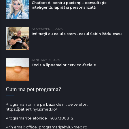
Chatbot AI pentru pacienți – consultație
inteligentă, rapidă și personalizată
NOVEMBER 11, 2025
Infiltrații cu celule stem - cazul Sabin Bǎdulescu
JANUARY 15, 2025
Excizia lipoamelor cervico-faciale
Cum ma pot programa?
Programari online pe baza de nr. de telefon:
https://patient.hyluxmed.ro/
Programari telefonice
+40373808112
Prin email:
office+programari@hyluxmed.ro